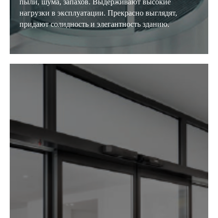
Сб с 9:00 до 15:00, Вс – выходной
пыли, шума, запахов. Выдерживают высокие
нагрузки в эксплуатации. Прекрасно выглядят,
придают солидность и элегантность зданию.
Написать в WhatsApp
privet@oknapeople.ru
Политика конфиденциал
ьности
и обработки персональных данных
Гарантия и доставка
© Oknapeople, 2017