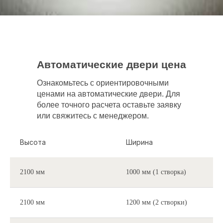
Номер для связи
+7
Нажимая на кнопку, я даю свое согласие на
обработку персональных данных и соглашаюсь
Автоматические двери цена
с условиями политики конфиденциальности
Ознакомьтесь с ориентировочными
Я согласен на получение информации от vo-
ценами на автоматические двери. Для
zavod.ru в виде sms, email рассылки
более точного расчета оставьте заявку
или свяжитесь с менеджером.
Отправить заявку
Высота
Ширина
2100 мм
1000 мм (1 створка)
2100 мм
1200 мм (2 створки)