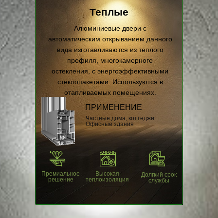
Теплые
Алюминиевые двери с
автоматическим открыванием данного
вида изготавливаются из теплого
профиля, многокамерного
остекления, с энергоэффективными
стеклопакетами. Используются в
Подберём
отапливаемых помещениях.
автоматические
ПРИМЕНЕНИЕ
двери под ваш
Частные дома, коттеджи
Офисные здания
бюджет
Расскажите о своем
помещении, а также ваши
Премиальное
Высокая
Долгкий срок
пожелания и мы подберем вам
решение
теплоизоляция
службы
автоматические двери и
сориентируем по стоимости